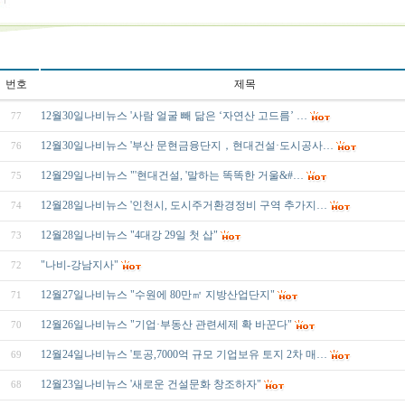
번호
제목
12월30일나비뉴스 '사람 얼굴 빼 닮은 ‘자연산 고드름’ …
77
12월30일나비뉴스 '부산 문현금융단지，현대건설·도시공사…
76
12월29일나비뉴스 "'현대건설, '말하는 똑똑한 거울&#…
75
12월28일나비뉴스 '인천시, 도시주거환경정비 구역 추가지…
74
12월28일나비뉴스 "4대강 29일 첫 삽"
73
"나비-강남지사"
72
12월27일나비뉴스 "수원에 80만㎡ 지방산업단지"
71
12월26일나비뉴스 "기업·부동산 관련세제 확 바꾼다"
70
12월24일나비뉴스 '토공,7000억 규모 기업보유 토지 2차 매…
69
12월23일나비뉴스 '새로운 건설문화 창조하자"
68