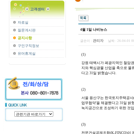
고객센터
자료실
4월 1일 나비뉴스
질문게시판
공지사항
관리자
글쓴이 :
날짜 :
26-04-01 
구인구직정보
유머휴게실
(1)
강원 태백시가 폐광지역인 철암권
지와 핵심광물 산업을 축으로 물류
다고 31일 밝혔습니다.
(2)
서울
용산구는 한국토지주택공사(L
업무협약'을 체결했다고 31일 밝
녹지공간으로 조성하기 위한 것입
(3)
전문건설공제조합(K-FINCO)이