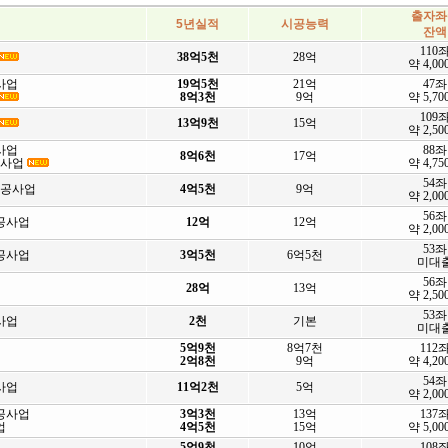
출자좌
5년실적
시공능력
잔액
110
38억5천
28억
약 4,0
사업
19억5천
21억
47좌
8억3천
9억
약 5,7
109
13억9천
15억
약 2,5
사업
88좌
8억6천
17억
공사업
약 4,7
54좌
공사업
4억5천
9억
약 2,0
56좌
공사업
12억
12억
약 2,0
53좌
공사업
3억5천
6억5천
미대
56좌
28억
13억
약 2,5
53좌
사업
2천
기본
미대
5억9천
8억7천
112
2억8천
9억
약 4,2
54좌
사업
11억2천
5억
약 2,0
공사업
3억3천
13억
137
업
4억5천
15억
약 5,0
5억9천
10억
108