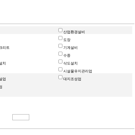
산업환경설비
도장
크리트
기계설비
수중
설치
삭도설치
시설물유지관리업
설업
대지조성업
업