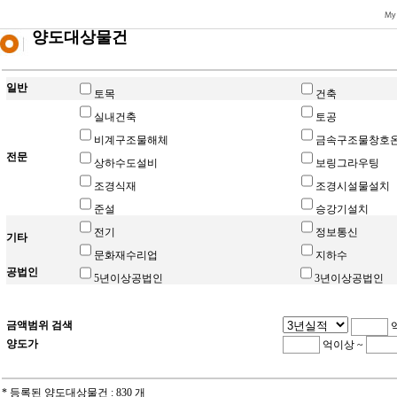
양도대상물건
일반
토목
건축
실내건축
토공
비계구조물해체
금속구조물창호
전문
상하수도설비
보링그라우팅
조경식재
조경시설물설치
준설
승강기설치
전기
정보통신
기타
문화재수리업
지하수
공법인
5년이상공법인
3년이상공법인
금액범위 검색
양도가
억이상 ~
* 등록된 양도대상물건 : 830 개