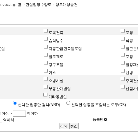
홈 > 건설업양수양도 > 양도대상물건
토목건축
조경
습식방수
석공
온실
지붕판금건축물조립
철근콘
철도궤도
포장
강구조물
철강재
가스
난방
소방시설
주택건
부동산개발업
산림사
기타공법인
선택한 업종만 검색(AND)
선택한 업종을 포함하는 모두(OR)
억이상 ~
억이하
등록번호
억이하