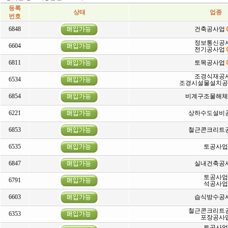
등록
상태
업종
번호
6848
건축공사업
정보통신공
6604
전기공사업
6811
토목공사업
조경식재공
6534
조경시설물설치
6854
비계구조물해체
6221
상하수도설비
6853
철근콘크리트
6535
토공사업
6847
실내건축공
토공사업
6791
석공사업
6603
습식방수공
철근콘크리트
6353
포장공사
토공사업