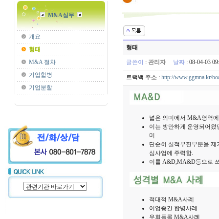
M&A실무
개요
형태
형태
M&A 절차
글쓴이
:
관리자
날짜
: 08-04-03 
기업합병
트랙백 주소 :
http://www.ggmna.kr/boa
기업분할
넓은 의미에서 M&A영역에
이는 방만하게 운영되어왔던
미
단순히 실적부진부분을 제거
심사업에 주력함.
이를 A&D,MA&D등으로 
적대적 M&A사례
이업종간 합병사례
우회등록 M&A사례