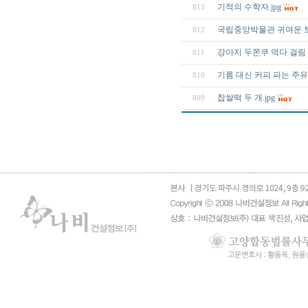
기적의 수학자.jpg
813
국립중앙박물관 귀여운 토기
812
강아지 두쫀쿠 먹다 걸림
811
기름 대신 커피 파는 주
810
찹쌀떡 두 개.jpg
809