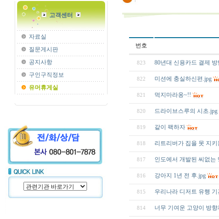
고객센터
자료실
번호
질문게시판
공지사항
80년대 신용카드 결제 방법.
823
구인구직정보
미션에 충실하신편.jpg
822
유머휴게실
먹지마라옹~!!
821
드라이브스루의 시초.jpg
820
같이 팩하자
819
리트리버가 집을 못 지키
818
인도에서 개발된 씨없는 망고
817
강아지 1년 전 후.jpg
816
우리나라 디저트 유행 기
815
너무 기여운 고양이 방향
814