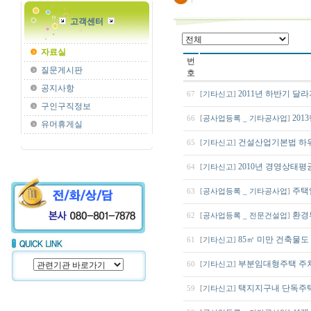
고객센터
자료실
번
질문게시판
호
공지사항
2011년 하반기 달
67
[
기타신고
]
구인구직정보
201
66
[
공사업등록 _ 기타공사업
]
유머휴게실
건설산업기본법 하
65
[
기타신고
]
2010년 경영상태평
64
[
기타신고
]
주택
63
[
공사업등록 _ 기타공사업
]
환경
62
[
공사업등록 _ 전문건설업
]
85㎡ 미만 건축물도
61
[
기타신고
]
부분임대형주택 주차
60
[
기타신고
]
택지지구내 단독주택
59
[
기타신고
]