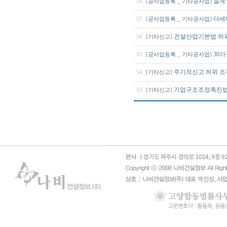
설계
58
[
공사업등록 _ 기타공사업
]
다세
57
[
공사업등록 _ 기타공사업
]
건설산업기본법 하
56
[
기타신고
]
30
55
[
공사업등록 _ 기타공사업
]
주기적신고 허위 조
54
[
기타신고
]
기업구조조정촉진법 ‘
53
[
기타신고
]