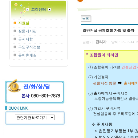
고객센터
자료실
일반건설 공제조합 가입 및 출자
질문게시판
공지사항
관리자
글쓴이 :
날짜 :
08-05-14 
구인구직정보
*
조합원이 되려면
유머휴게실
(1) 조합원이 되려면
건설산업기
(2) 가입절차
➡
관할지점 방문
출자예치
(3) 출자예치시 구비서류
- 보증가능금액확인서 발급시
(4) 가입시 구비서류
건설업등록 후 우리조합에 가
✣
준비사항
a. 법인등기부등본 1부 (
b. 법인인감증명서 1부 (